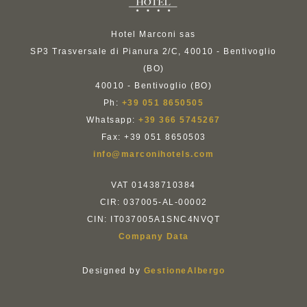
Hotel Marconi sas
SP3 Trasversale di Pianura 2/C, 40010 - Bentivoglio
(BO)
40010 - Bentivoglio (BO)
Ph:
+39 051 8650505
Whatsapp:
+39 366 5745267
Fax: +39 051 8650503
info@marconihotels.com
VAT 01438710384
CIR: 037005-AL-00002
CIN: IT037005A1SNC4NVQT
Company Data
Designed by
GestioneAlbergo